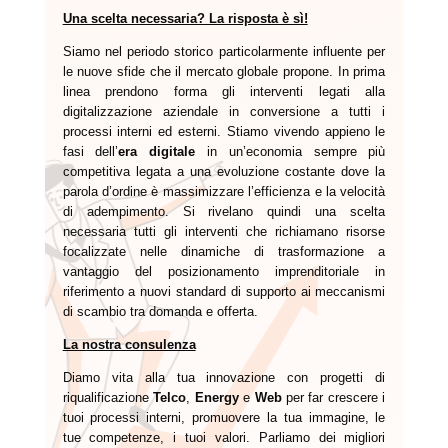
Una scelta necessaria? La risposta è sì!
Siamo nel periodo storico particolarmente influente per
le nuove sfide che il mercato globale propone. In prima
linea prendono forma gli interventi legati alla
digitalizzazione aziendale in conversione a tutti i
processi interni ed esterni. Stiamo vivendo appieno le
fasi dell’
era digitale
in un’economia sempre più
competitiva legata a una evoluzione costante dove la
parola d’ordine è massimizzare l’efficienza e la velocità
di adempimento. Si rivelano quindi una scelta
necessaria tutti gli interventi che richiamano risorse
focalizzate nelle dinamiche di trasformazione a
vantaggio del posizionamento imprenditoriale in
riferimento a nuovi standard di supporto ai meccanismi
di scambio tra domanda e offerta.
La nostra consulenza
Diamo vita alla tua innovazione con progetti di
riqualificazione
Telco
,
Energy
e
Web
per far crescere i
tuoi processi interni, promuovere la tua immagine, le
tue competenze, i tuoi valori. Parliamo dei migliori